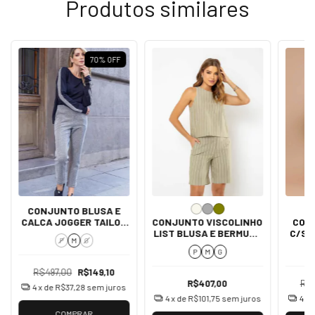
Produtos similares
70% OFF
CONJUNTO BLUSA E
CALCA JOGGER TAILOR
CONJUNTO VISCOLINHO
CON
DEL AMO
LIST BLUSA E BERMUDA
C/SA
P
M
G
DEL AMO
P
M
G
R$497,00
R$149,10
R$407,00
R$4
4
x de
R$37,28
sem juros
4
x de
R$101,75
sem juros
4
x 
COMPRAR