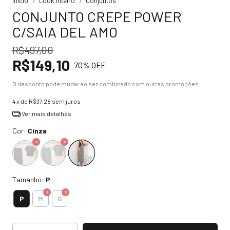
Início
Look Inteiro
Conjuntos
CONJUNTO CREPE POWER
C/SAIA DEL AMO
R$497,00
R$149,10
70
% OFF
O desconto pode mudar ao ser combinado com outras promoções.
4
x de
R$37,28
sem juros
Ver mais detalhes
Cor:
Cinza
Tamanho:
P
P
M
G