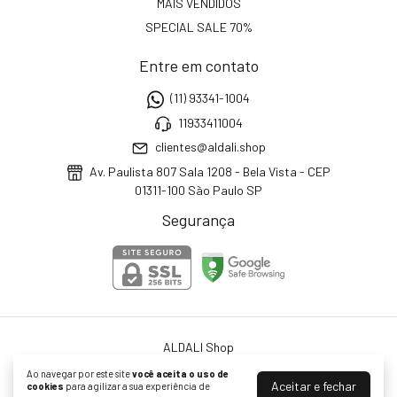
MAIS VENDIDOS
SPECIAL SALE 70%
Entre em contato
(11) 93341-1004
11933411004
clientes@aldali.shop
Av. Paulista 807 Sala 1208 - Bela Vista - CEP
01311-100 São Paulo SP
Segurança
ALDALI Shop
©2026. ALDALI Shop - 34774451000106. Todos os direitos reservados.
Ao navegar por este site
você aceita o uso de
Aceitar e fechar
cookies
para agilizar a sua experiência de