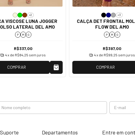
+2
+3
A VISCOSE LUNA JOGGER
CALÇA DET FRONTAL MO
OLSO LATERAL DEL AMO
FLOW DEL AMO
P
M
G
P
M
G
R$337,00
R$397,00
4
x de
R$84,25
sem juros
4
x de
R$99,25
sem juros
COMPRAR
COMPRAR
 Suporte
Departamentos
Entre em con