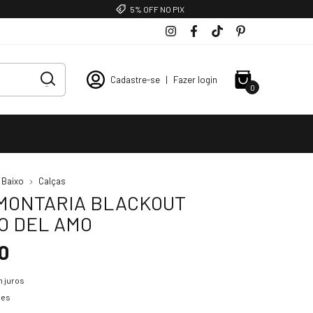
5% OFF NO PIX
Cadastre-se
|
Fazer login
0
 Baixo
Calças
MONTARIA BLACKOUT
O DEL AMO
0
 juros
hes