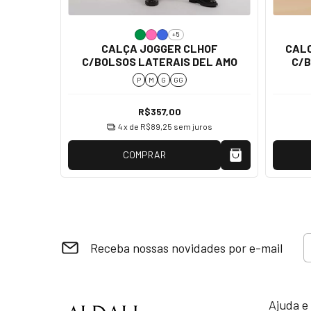
+5
CALÇA JOGGER CLHOF
CALC
DEL AMO
C/BOLSOS LATERAIS DEL AMO
C/B
P
M
G
GG
R$357,00
os
4
x de
R$89,25
sem juros
COMPRAR
Receba nossas novidades por e-mail
Ajuda e