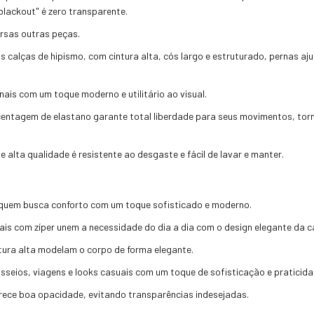
blackout" é zero transparente.
rsas outras peças.
as calças de hipismo, com cintura alta, cós largo e estruturado, pernas a
nais com um toque moderno e utilitário ao visual.
entagem de elastano garante total liberdade para seus movimentos, torna
e alta qualidade é resistente ao desgaste e fácil de lavar e manter.
 quem busca conforto com um toque sofisticado e moderno.
ais com zíper unem a necessidade do dia a dia com o design elegante da c
ura alta modelam o corpo de forma elegante.
asseios, viagens e looks casuais com um toque de sofisticação e praticida
erece boa opacidade, evitando transparências indesejadas.