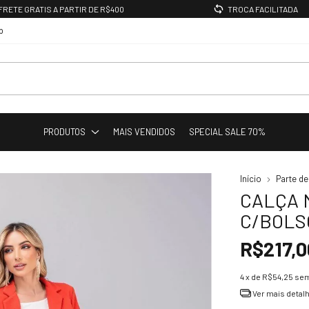
FRETE GRATIS A PARTIR DE R$400
TROCA FACILITADA
p
PRODUTOS
MAIS VENDIDOS
SPECIAL SALE 70%
Início
Parte de
CALÇA 
C/BOLS
R$217,0
4
x de
R$54,25
sem
Ver mais detal