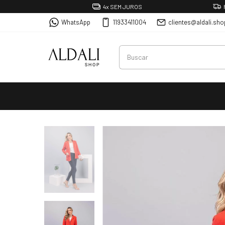
4x SEM JUROS
WhatsApp
11933411004
clientes@aldali.sho