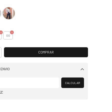
GG
 ENVIO
Alterar CEP
CALCULAR
EP