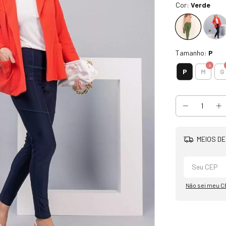
Cor:
Verde
Tamanho:
P
P
M
G
MEIOS DE
Não sei meu C