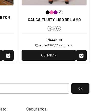
+7
CALÇA
LETOM
CALCA FLUITY LISO DEL AMO
M
G
P
R$337,00
4
x de
R$84,25
sem juros
COMPRAR
tato
Segurança